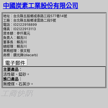
中國炭素工業股份有限公司
地址︰台北縣五股鄉成泰路三段577巷14號
工廠︰台北縣五股鄉凌雲路二段5號
電話︰(02)22918899
傳真︰(02)22913113
資本額︰參仟萬元
負責人︰賴吉川
董事長︰賴吉川
總經理︰賴吉川
業務經理︰張文程
商標︰鑽光牌(diacarb)
主要產品︰
活性碳、錳砂。
進口產品︰
無煙煤、石英沙。