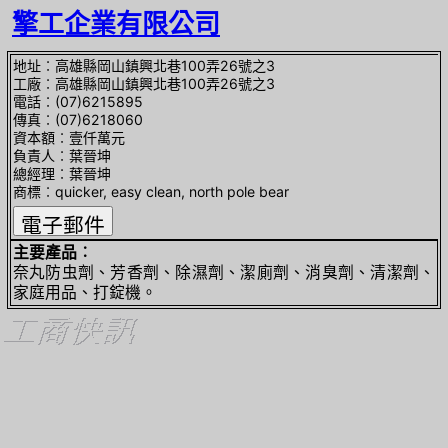
擎工企業有限公司
地址︰高雄縣岡山鎮興北巷100弄26號之3
工廠︰高雄縣岡山鎮興北巷100弄26號之3
電話︰(07)6215895
傳真︰(07)6218060
資本額︰壹仟萬元
負責人︰葉晉坤
總經理︰葉晉坤
商標︰quicker, easy clean, north pole bear
主要產品︰
奈丸防虫劑、芳香劑、除濕劑、潔廁劑、消臭劑、清潔劑、
家庭用品、打錠機。