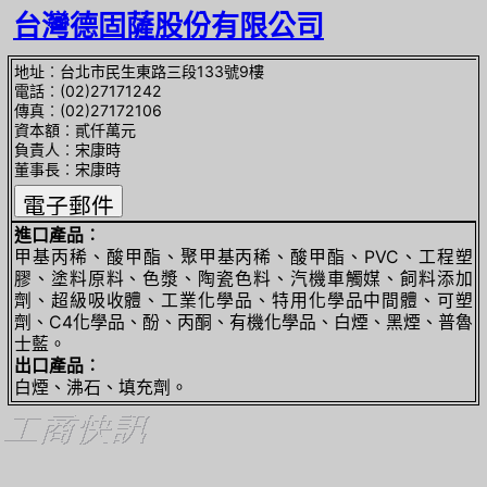
台灣德固薩股份有限公司
地址︰台北市民生東路三段133號9樓
電話︰(02)27171242
傳真︰(02)27172106
資本額︰貳仟萬元
負責人︰宋康時
董事長︰宋康時
進口產品︰
甲基丙稀、酸甲酯、聚甲基丙稀、酸甲酯、PVC、工程塑
膠、塗料原料、色漿、陶瓷色料、汽機車觸媒、飼料添加
劑、超級吸收體、工業化學品、特用化學品中間體、可塑
劑、C4化學品、酚、丙酮、有機化學品、白煙、黑煙、普魯
士藍。
出口產品︰
白煙、沸石、填充劑。