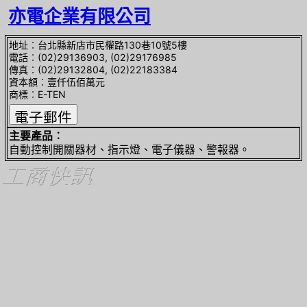
亦電企業有限公司
地址︰台北縣新店市民權路130巷10號5樓
電話︰(02)29136903, (02)29176985
傳真︰(02)29132804, (02)22183384
資本額︰壹仟伍佰萬元
商標︰E-TEN
主要產品︰
自動控制開關器材、指示燈、電子儀器、警報器。