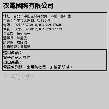
衣電國際有限公司
地址︰台北市中山區林森北路356號3樓A3室
工廠︰台中市北區湖北街135號
電話︰(02)25373814, (04)22017440
傳真︰(02)25373812, (04)22017770
資本額︰伍佰萬元
董事長︰陳麗雲
總經理︰衣國強
業務經理︰曾建華
進口產品︰
電子產品及零件。
出口產品︰
雷達偵測器、家用防盜器、無線電話機。