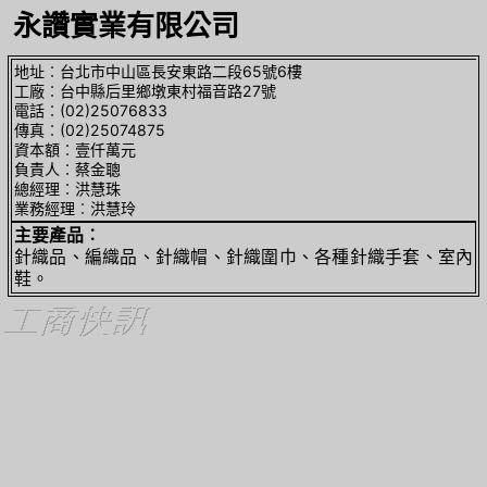
永讚實業有限公司
地址︰台北市中山區長安東路二段65號6樓
工廠︰台中縣后里鄉墩東村福音路27號
電話︰(02)25076833
傳真︰(02)25074875
資本額︰壹仟萬元
負責人︰蔡金聰
總經理︰洪慧珠
業務經理︰洪慧玲
主要產品︰
針織品、編織品、針織帽、針織圍巾、各種針織手套、室內
鞋。