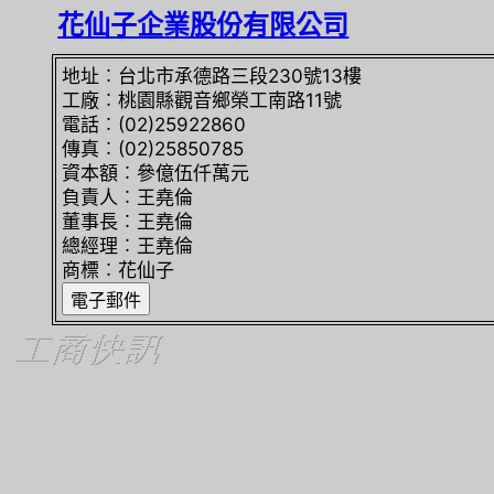
花仙子企業股份有限公司
地址︰台北市承德路三段230號13樓
工廠︰桃園縣觀音鄉榮工南路11號
電話︰(02)25922860
傳真︰(02)25850785
資本額︰參億伍仟萬元
負責人︰王堯倫
董事長︰王堯倫
總經理︰王堯倫
商標︰花仙子