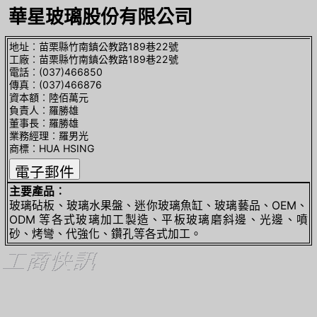
華星玻璃股份有限公司
地址︰苗栗縣竹南鎮公教路189巷22號
工廠︰苗栗縣竹南鎮公教路189巷22號
電話︰(037)466850
傳真︰(037)466876
資本額︰陸佰萬元
負責人︰羅勝雄
董事長︰羅勝雄
業務經理︰羅男光
商標︰HUA HSING
主要產品︰
玻璃砧板、玻璃水果盤、迷你玻璃魚缸、玻璃藝品、OEM、
ODM 等各式玻璃加工製造、平板玻璃磨斜邊、光邊、噴
砂、烤彎、代強化、鑽孔等各式加工。