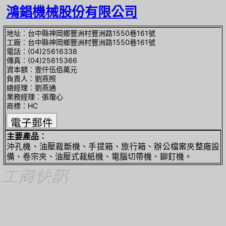
鴻錩機械股份有限公司
地址︰台中縣神岡鄉豐洲村豐洲路1550巷161號
工廠︰台中縣神岡鄉豐洲村豐洲路1550巷161號
電話︰(04)25616338
傳真︰(04)25615366
資本額︰壹仟伍佰萬元
負責人︰劉燕照
總經理︰劉燕通
業務經理︰張瓊心
商標︰HC
主要產品︰
沖孔機、油壓裁斷機、手提箱、旅行箱、辦公檔案夾整廠設
備、卷宗夾、油壓式裁紙機、電腦切帶機、鉚釘機。