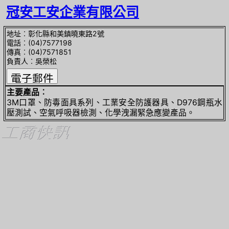
冠安工安企業有限公司
地址︰彰化縣和美鎮曉東路2號
電話︰(04)7577198
傳真︰(04)7571851
負責人︰吳榮松
主要產品︰
3M口罩、防毒面具系列、工業安全防護器具、D976鋼瓶水
壓測試、空氣呼吸器檢測、化學洩漏緊急應變產品。