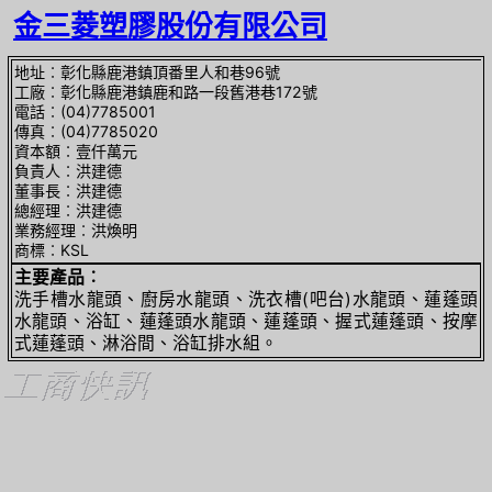
金三菱塑膠股份有限公司
地址︰彰化縣鹿港鎮頂番里人和巷96號
工廠︰彰化縣鹿港鎮鹿和路一段舊港巷172號
電話︰(04)7785001
傳真︰(04)7785020
資本額︰壹仟萬元
負責人︰洪建德
董事長︰洪建德
總經理︰洪建德
業務經理︰洪煥明
商標︰KSL
主要產品︰
洗手槽水龍頭、廚房水龍頭、洗衣槽(吧台)水龍頭、蓮蓬頭
水龍頭、浴缸、蓮蓬頭水龍頭、蓮蓬頭、握式蓮蓬頭、按摩
式蓮蓬頭、淋浴間、浴缸排水組。