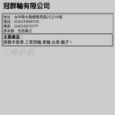
冠群輪有限公司
地址︰台中縣大雅鄉雅秀路20之18號
電話︰(04)25666155
傳真︰(04)25670771
資本額︰伍佰萬元
主要產品︰
摺疊手推車.工業用輪.車輪.台車.輪子。