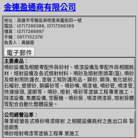
金連盈通商有限公司
地址︰高雄市苓雅區英明里英義街四一號
電話︰(07)7266388, (07)7266369
傳真︰(07)7266997
手機︰0917152376
負責人︰黃韻蓉
主要產品︰
噴砂設備及相關零配件與砂材、噴漆設備及零配件與相關耗
材、熔射設備及各式熔射材料、噴砂及熔射用頭罩(盔), 噴砂
及熔射用防護衣, 塗裝工程防護用品、鋼砂, 鋼珠, 氧化鋁砂,
石榴砂, 塑膠砂, 銅礦砂等、噴砂嘴, 噴漆槍, 噴砂管, 噴漆管,
快速接頭, 濾網等、噴砂, 熔射, 噴砂等塗裝工程專業施工、
除漆設備, 集塵設備, 空壓機、噴砂房 , 噴漆烤漆房, 熔射房體
等配合自動化整體設施。
公司經營沿革︰
專業經營各式噴砂噴漆熔射 之相關設備耗材之進出口與 製
造銷售
噴砂熔射噴漆等塗裝工程專 業施工