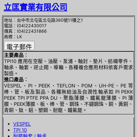
立匡實業有限公司
地址︰台中市北屯區北屯路360號11樓之1
電話︰(04)22430017
傳真︰(04)22431866
商標︰LK
主要產品︰
TPI10 應用在空壓、油壓、泵浦、軸封、墊片、紡織零件、
軸承、軸套、逆止閥、導輪、各種複合應用材料依客戶需求
製造。
進口產品︰
VESPEL、PI、PEEK、TEFLON、POM、UH-PE、PE 等
棒、管、板及製品、各種無給油及自潤性軸承如 PI PEKK
PEEK TPI PTFE PPA DU、聚酯薄膜、鐵氟龍薄膜、PI 薄
膜、PEEK薄膜、板、棒、管、鋼珠、不鏽鋼珠、銅、黃銅、
青銅、鈦、鋁、塑鋼、耐龍、鐵氟龍。
VESPEL
TPI 10
耐磨軸套 / 軸承