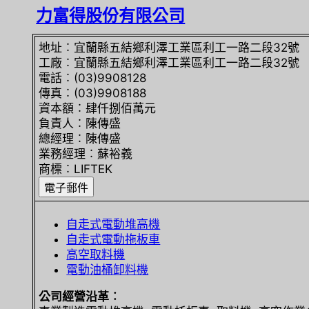
力富得股份有限公司
地址︰宜蘭縣五結鄉利澤工業區利工一路二段32號
工廠︰宜蘭縣五結鄉利澤工業區利工一路二段32號
電話︰(03)9908128
傳真︰(03)9908188
資本額︰肆仟捌佰萬元
負責人︰陳傳盛
總經理︰陳傳盛
業務經理︰蘇裕義
商標︰LIFTEK
自走式電動堆高機
自走式電動拖板車
高空取料機
電動油桶卸料機
公司經營沿革︰