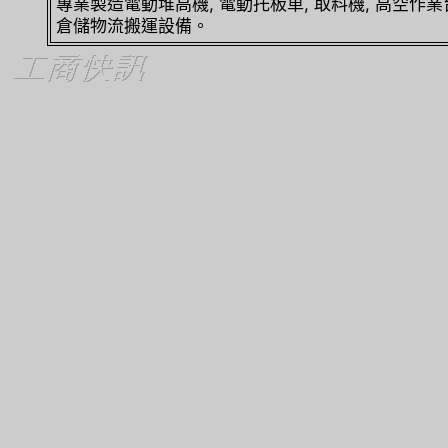
專業製造電動堆高機, 電動托板車, 取料機, 高空作
倉儲物流搬運設備。