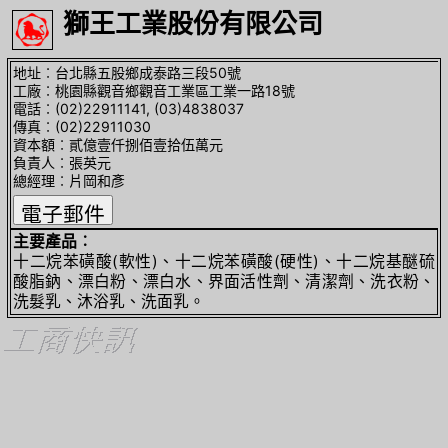
獅王工業股份有限公司
地址︰台北縣五股鄉成泰路三段50號
工廠︰桃園縣觀音鄉觀音工業區工業一路18號
電話︰(02)22911141, (03)4838037
傳真︰(02)22911030
資本額︰貳億壹仟捌佰壹拾伍萬元
負責人︰張英元
總經理︰片岡和彥
主要產品︰
十二烷苯磺酸(軟性)、十二烷苯磺酸(硬性)、十二烷基醚硫
酸脂鈉、漂白粉、漂白水、界面活性劑、清潔劑、洗衣粉、
洗髮乳、沐浴乳、洗面乳。