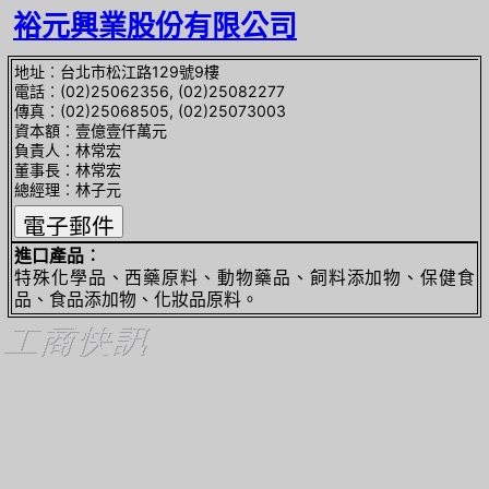
裕元興業股份有限公司
地址︰台北市松江路129號9樓
電話︰(02)25062356, (02)25082277
傳真︰(02)25068505, (02)25073003
資本額︰壹億壹仟萬元
負責人︰林常宏
董事長︰林常宏
總經理︰林子元
進口產品︰
特殊化學品、西藥原料、動物藥品、飼料添加物、保健食
品、食品添加物、化妝品原料。