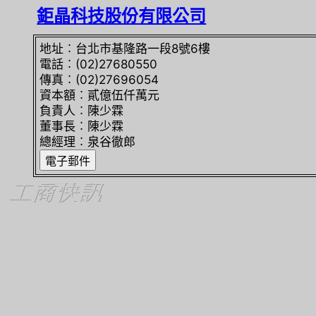
鉅晶科技股份有限公司
地址︰台北市基隆路一段8號6樓
電話︰(02)27680550
傳真︰(02)27696054
資本額︰貳億伍仟萬元
負責人︰陳少霖
董事長︰陳少霖
總經理︰泉谷徹郎