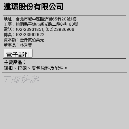
遠璟股份有限公司
地址︰台北市城中區臨沂街65巷20號1樓
工廠︰桃園縣平鎮市新光路二段8巷160號
電話︰(02)23931851, (02)23936906
傳真︰(02)23962622
資本額︰壹仟貳佰萬元
董事長︰林秀豐
主要產品︰
鈕扣、拉鍊、皮包原料及配件。