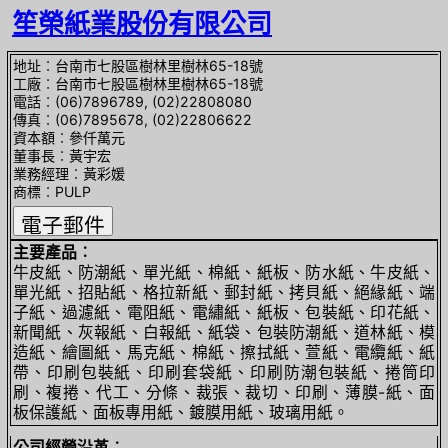
笙榮紙業股份有限公司
地址︰台南市七股區樹林里樹林65-18號
工廠︰台南市七股區樹林里樹林65-18號
電話︰(06)7896789, (02)22808080
傳真︰(06)7895678, (02)22806622
資本額︰參仟萬元
董事長︰黃宇宏
業務經理︰黃彩媛
商標︰PULP
主要產品︰
牛皮紙、防潮紙、單光紙、棉紙、紙板、防水紙、牛皮紙、
單光紙、招貼紙、格拉新紙、郵封紙、拷貝紙、絕緣紙、端
子紙、過濾紙、電阻紙、電繡紙、紙板、包裝紙、印花紙、
新聞紙、灰報紙、白報紙、紙袋、包裝防潮紙、道林紙、模
造紙、繪圖紙、馬克紙、棉紙、擦拭紙、萱紙、電纜紙、紙
帶、印刷包裝紙、印刷套袋紙、印刷防潮包裝紙、捲筒印
刷、複捲、代工、分條、裁張、裁切、印刷、薄膜-紙、面
板保護紙、面板專用紙、鍍膜用紙、玻璃用紙。
公司經營沿革︰