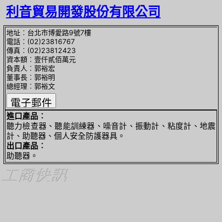
利音貿易開發股份有限公司
地址︰台北市博愛路9號7樓
電話︰(02)23816767
傳真︰(02)23812423
資本額︰壹仟貳佰萬元
負責人︰郭裕宏
董事長︰郭裕明
總經理︰郭裕文
進口產品︰
聽力檢查器、聽能訓練器、噪音計、振動計、粘度計、地震
計、助聽器、個人安全防護器具。
出口產品︰
助聽器。