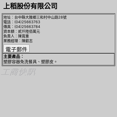
上稻股份有限公司
地址︰台中縣大雅鄉三和村中山路28號
電話︰(04)25663763
傳真︰(04)25663784
資本額︰貳仟陸佰萬元
負責人︰陳寬重
業務經理︰陳叡志
主要產品︰
塑膠容器免洗餐具、塑膠皮。