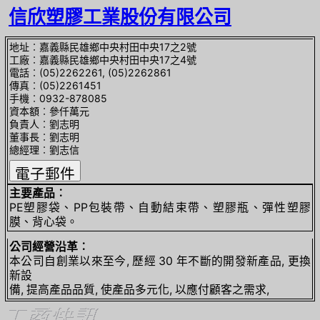
信欣塑膠工業股份有限公司
地址︰嘉義縣民雄鄉中央村田中央17之2號
工廠︰嘉義縣民雄鄉中央村田中央17之4號
電話︰(05)2262261, (05)2262861
傳真︰(05)2261451
手機︰0932-878085
資本額︰參仟萬元
負責人︰劉志明
董事長︰劉志明
總經理︰劉志信
主要產品︰
PE塑膠袋、PP包裝帶、自動結束帶、塑膠瓶、彈性塑膠
膜、背心袋。
公司經營沿革︰
本公司自創業以來至今, 歷經 30 年不斷的開發新產品, 更換
新設
備, 提高產品品質, 使產品多元化, 以應付顧客之需求,