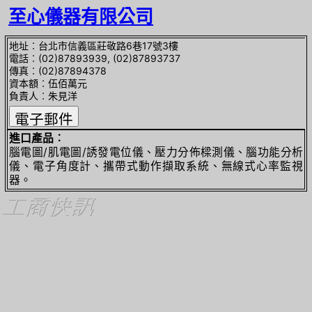
至心儀器有限公司
地址︰台北市信義區莊敬路6巷17號3樓
電話︰(02)87893939, (02)87893737
傳真︰(02)87894378
資本額︰伍佰萬元
負責人︰朱見洋
進口產品︰
腦電圖/肌電圖/誘發電位儀、壓力分佈樑測儀、腦功能分析
儀、電子角度計、攜帶式動作擷取系統、無線式心率監視
器。