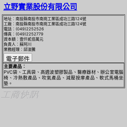
立野實業股份有限公司
地址︰南投縣南投市南崗工業區成功三路124號
工廠︰南投縣南投市南崗工業區成功三路124號
電話︰(049)2252526
傳真︰(049)2252779
資本額︰壹仟貳佰萬元
負責人︰蘇阿川
業務經理︰邱浚騰
主要產品︰
PVC袋、工具袋、高週波塑膠製品、醫療器材、辦公室電腦
椅、冷熱敷產品、吹氣產品、減壓按摩產品、軟式馬桶坐
墊。