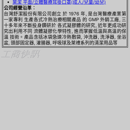
萊潔 平面/立體醫療耳掛口罩(成人/兒童/幼兒)
公司經營沿革︰
台灣舒潔股份有限公司創立 於 1976 年, 是台灣醫療產業第
一家專利 生產各式冷熱治療相關產品 的 GMP 外銷工廠, 三
十多年來不斷投身鑽研於 各式凝膠體的研究, 近年更成功研
究出利用不同 流體凝膠化學特性, 進而掌握低溫與高溫的保
溫 技術。產品含括冰袋急速冷熱敷袋, 沖洗器, 洗淨器, 坐浴
盆, 頭部固定器, 灌腸器, 呼吸球及萊禮系列的清潔用品等