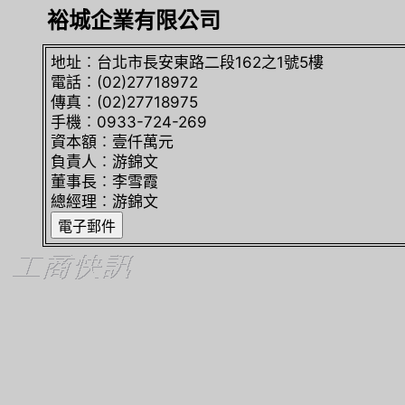
裕城企業有限公司
地址︰台北市長安東路二段162之1號5樓
電話︰(02)27718972
傳真︰(02)27718975
手機︰0933-724-269
資本額︰壹仟萬元
負責人︰游錦文
董事長︰李雪霞
總經理︰游錦文