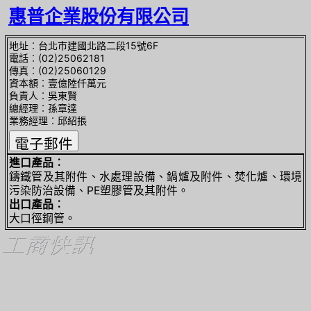
惠普企業股份有限公司
地址︰台北市建國北路二段15號6F
電話︰(02)25062181
傳真︰(02)25060129
資本額︰壹億陸仟萬元
負責人︰吳東賢
總經理︰孫章達
業務經理︰邱紹掁
進口產品︰
鑄鐵管及其附件、水處理設備、鍋爐及附件、焚化爐、環境
污染防治設備、PE塑膠管及其附件。
出口產品︰
大口徑鋼管。