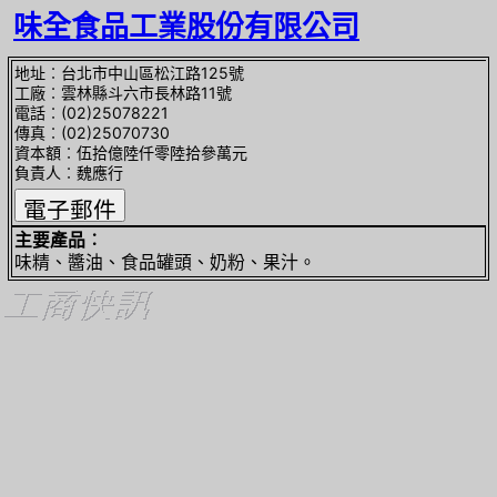
味全食品工業股份有限公司
地址︰台北市中山區松江路125號
工廠︰雲林縣斗六市長林路11號
電話︰(02)25078221
傳真︰(02)25070730
資本額︰伍拾億陸仟零陸拾參萬元
負責人︰魏應行
主要產品︰
味精、醬油、食品罐頭、奶粉、果汁。