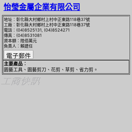
怡瑩金屬企業有限公司
地址︰彰化縣大村鄉村上村中正東路118巷37號
工廠︰彰化縣大村鄉村上村中正東路118巷37號
電話︰(04)8525131, (04)8524271
傳真︰(04)8531081
資本額︰陸佰萬元
負責人︰賴建任
主要產品︰
園藝工具、園藝剪刀、花剪、草剪、省力剪。