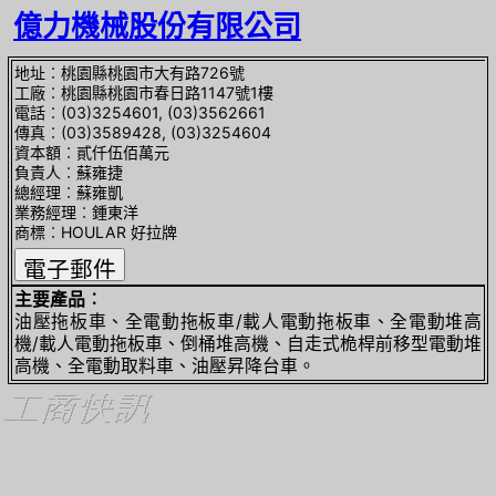
億力機械股份有限公司
地址︰桃園縣桃園市大有路726號
工廠︰桃園縣桃園市春日路1147號1樓
電話︰(03)3254601, (03)3562661
傳真︰(03)3589428, (03)3254604
資本額︰貳仟伍佰萬元
負責人︰蘇雍捷
總經理︰蘇雍凱
業務經理︰鍾東洋
商標︰HOULAR 好拉牌
主要產品︰
油壓拖板車、全電動拖板車/載人電動拖板車、全電動堆高
機/載人電動拖板車、倒桶堆高機、自走式桅桿前移型電動堆
高機、全電動取料車、油壓昇降台車。