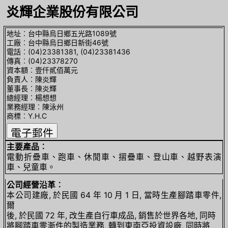
炎輝企業股份有限公司
地址︰台中縣烏日鄉五光路1089號
工廠︰台中縣烏日鄉日新街46號
電話︰(04)23381381, (04)23381436
傳真︰(04)23378270
資本額︰壹仟貳佰萬元
負責人︰陳炎輝
董事長︰陳炎輝
總經理︰楊想想
業務經理︰陳泳州
商標︰Y.H.C
主要產品︰
電動折疊車、跑車、休閒車、摺疊車、登山車、越野表演
車、兒童車。
公司經營沿革︰
本公司建廠, 於民國 64 年 10 月 1 日, 當時生產腳踏車零件,
爾
後, 於民國 72 年, 改生產自行車成品, 銷售於世界各地, 同時
將腳踏車零漸件的製造業務, 轉到東南亞投資設廠, 同時將