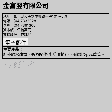
金富翌有限公司
地址︰彰化縣和美鎮中興路一段101巷6號
電話︰(04)7332928
傳真︰(04)7361300
資本額︰伍拾萬元
業務經理︰林輝煌
主要產品︰
紅外線水龍頭、衛浴配件(廚房噴槍)、不繡鋼及pvc軟管。