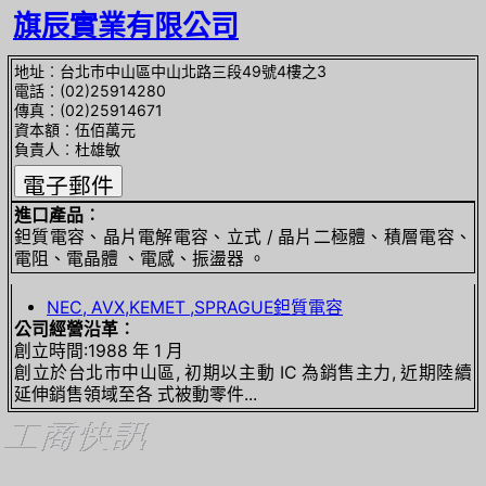
旗辰實業有限公司
地址︰台北巿中山區中山北路三段49號4樓之3
電話︰(02)25914280
傳真︰(02)25914671
資本額︰伍佰萬元
負責人︰杜雄敏
進口產品︰
鉭質電容、晶片電解電容、立式 / 晶片二極體、積層電容、
電阻、電晶體 、電感、振盪器 。
NEC, AVX,KEMET ,SPRAGUE鉭質電容
公司經營沿革︰
創立時間:1988 年 1 月
創立於台北市中山區, 初期以主動 IC 為銷售主力, 近期陸續
延伸銷售領域至各 式被動零件...