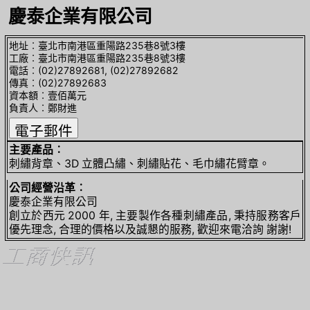
慶泰企業有限公司
地址︰臺北市南港區重陽路235巷8號3樓
工廠︰臺北市南港區重陽路235巷8號3樓
電話︰(02)27892681, (02)27892682
傳真︰(02)27892683
資本額︰壹佰萬元
負責人︰鄭財進
主要產品︰
刺繡背章、3D 立體凸繡、刺繡貼花、毛巾繡花臂章。
公司經營沿革︰
慶泰企業有限公司
創立於西元 2000 年, 主要製作各種刺繡產品, 秉持服務客戶
優先理念, 合理的價格以及誠懇的服務, 歡迎來電洽詢 謝謝!