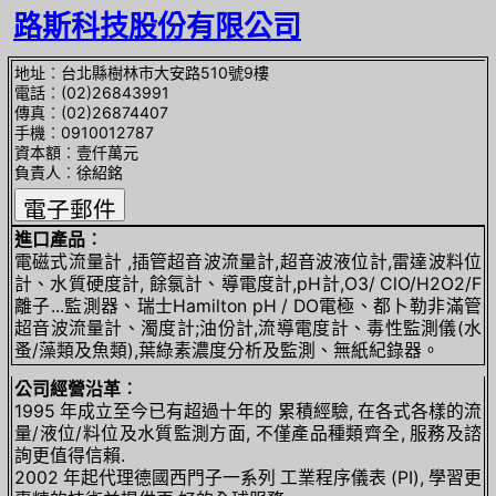
路斯科技股份有限公司
地址︰台北縣樹林市大安路510號9樓
電話︰(02)26843991
傳真︰(02)26874407
手機︰0910012787
資本額︰壹仟萬元
負責人︰徐紹銘
進口產品︰
電磁式流量計 ,插管超音波流量計,超音波液位計,雷達波料位
計、水質硬度計, 餘氯計、導電度計,pH計,O3/ ClO/H2O2/F
離子...監測器、瑞士Hamilton pH / DO電極、都卜勒非滿管
超音波流量計、濁度計;油份計,流導電度計、毒性監測儀(水
蚤/藻類及魚類),葉綠素濃度分析及監測、無紙紀錄器。
公司經營沿革︰
1995 年成立至今已有超過十年的 累積經驗, 在各式各樣的流
量/液位/料位及水質監測方面, 不僅產品種類齊全, 服務及諮
詢更值得信賴.
2002 年起代理德國西門子一系列 工業程序儀表 (PI), 學習更