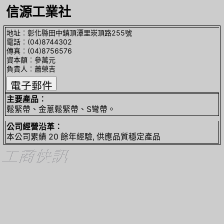
信源工業社
地址︰彰化縣田中鎮頂潭里崁頂路255號
電話︰(04)8744302
傳真︰(04)8756576
資本額︰參萬元
負責人︰蕭榮吉
主要產品︰
鬆緊帶、金蔥鬆緊帶、S彎帶。
公司經營沿革︰
本公司累績 20 餘年經驗, 供應品質穩定產品