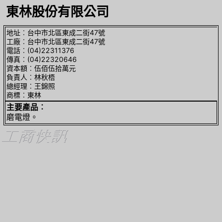
東林股份有限公司
地址︰台中市北區東成二街47號
工廠︰台中市北區東成二街47號
電話︰(04)22311376
傳真︰(04)22320646
資本額︰伍佰伍拾萬元
負責人︰林秋梧
總經理︰王錦照
商標︰東林
主要產品︰
磨電燈。