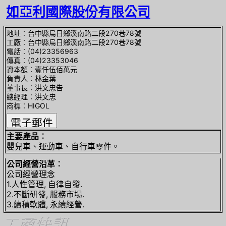
如亞利國際股份有限公司
地址︰台中縣烏日鄉溪南路二段270巷78號
工廠︰台中縣烏日鄉溪南路二段270巷78號
電話︰(04)23356963
傳真︰(04)23353046
資本額︰壹仟伍佰萬元
負責人︰林金葉
董事長︰洪文忠告
總經理︰洪文忠
商標︰HIGOL
主要產品︰
嬰兒車、運動車、自行車零件。
公司經營沿革︰
公司經營理念
1.人性管理, 自律自發.
2.不斷研發, 服務市場.
3.續積軟體, 永續經營.