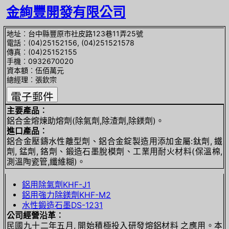
金絢豐開發有限公司
地址︰台中縣豐原市社皮路123巷11弄25號
電話︰(04)25152156, (04)251521578
傳真︰(04)25152155
手機︰0932670020
資本額︰伍佰萬元
總經理︰張欽宗
主要產品︰
鋁合金熔煉助熔劑(除氣劑,除渣劑,除鎂劑)。
進口產品︰
鋁合金壓鑄水性離型劑、鋁合金錠製造用添加金屬:鈦劑, 鐵
劑, 錳劑, 鉻劑、鍛造石墨脫模劑、工業用耐火材料(保溫棉,
測溫陶瓷管,纖維糊)。
鋁用除氣劑KHF-J1
鋁用強力除鎂劑KHF-M2
水性鍛造石墨DS-1231
公司經營沿革︰
民國九十二年五月, 開始積極投入研發熔鋁材料 之應用。本