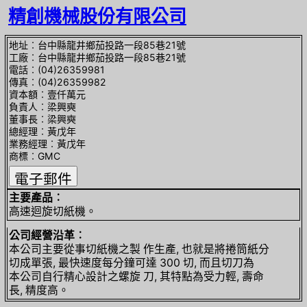
精創機械股份有限公司
地址︰台中縣龍井鄉茄投路一段85巷21號
工廠︰台中縣龍井鄉茄投路一段85巷21號
電話︰(04)26359981
傳真︰(04)26359982
資本額︰壹仟萬元
負責人︰梁興奭
董事長︰梁興奭
總經理︰黃戊年
業務經理︰黃戊年
商標︰GMC
主要產品︰
高速迴旋切紙機。
公司經營沿革︰
本公司主要從事切紙機之製 作生產, 也就是將捲筒紙分
切成單張, 最快速度每分鐘可達 300 切, 而且切刀為
本公司自行精心設計之螺旋 刀, 其特點為受力輕, 壽命
長, 精度高。