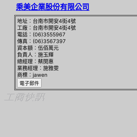
乘美企業股份有限公司
地址︰台南市開安4街4號
工廠︰台南市開安4街4號
電話︰(06)3555967
傳真︰(06)3567397
資本額︰伍佰萬元
負責人︰施玉輝
總經理︰蔡閔惠
業務經理︰施雅雯
商標︰jawen