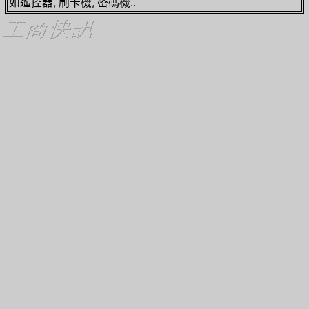
如遙控器, 刷卡機, 密碼機..