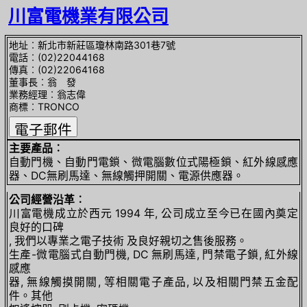
川富電機業有限公司
地址︰新北市新莊區瓊林南路301巷7號
電話︰(02)22044168
傳真︰(02)22064168
董事長︰翁 發
業務經理︰翁志偉
商標︰TRONCO
主要產品︰
自動門機、自動門電鎖、微電腦數位式陽極鎖、紅外線感應
器、DC無刷馬達、無線觸押開關、電源供應器。
公司經營沿革︰
川富電機成立於西元 1994 年, 公司成立至今已在國內奠定
良好的口碑
, 我們以專業之電子技術 及良好親切之售後服務。
生產-微電腦式自動門機, DC 無刷馬達, 門禁電子鎖, 紅外線
感應
器, 無線觸摸開關, 等相關電子產品, 以及相關門禁五金配
件。其他