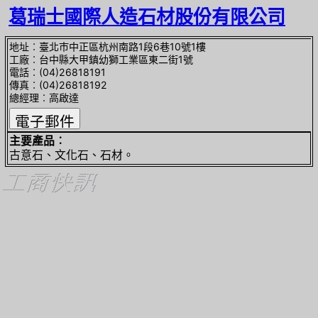
葛瑞士國際人造石材股份有限公司
地址︰臺北巿中正區杭州南路1段6巷10號1樓
工廠︰台中縣大甲鎮幼獅工業區東二街1號
電話︰(04)26818191
傳真︰(04)26818192
總經理︰高啟達
主要產品︰
古意石、文化石、石材。