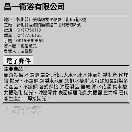
昌一衛浴有限公司
地址︰彰化縣和美鎮糖友里糖友二街65巷8號
工廠︰彰化縣鹿港鎮鹿和路二段施厝巷8號
電話︰(04)7756119
傳真︰(04)7756155
手機︰0915-569555
資本額︰貳佰萬元
負責人︰游輝龍
主要產品︰
衛浴設備.不鏽鋼.設計.浴缸.大水池出水龍頭訂製生產.代焊
接.拋光、不鏽鋼.銅製水龍頭.集排水槽.特大特殊加長訂製多
項產品、不鏽鋼.各式焊接.沖壓製品.醫療.沖水花灑.集水槽.
共振磁化.拋光、沖壓零件.表面處理.磁能共振器.壓力桶.管代
客生產加工焊接拋光。