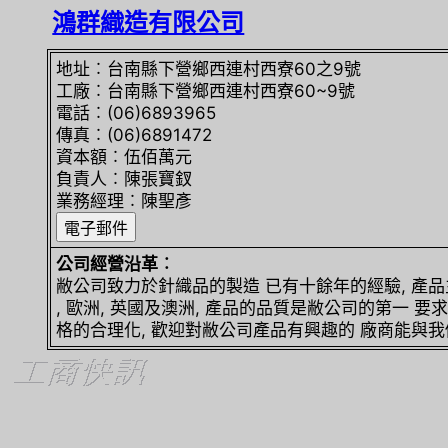
鴻群織造有限公司
地址︰台南縣下營鄉西連村西寮60之9號
工廠︰台南縣下營鄉西連村西寮60~9號
電話︰(06)6893965
傳真︰(06)6891472
資本額︰伍佰萬元
負責人︰陳張寶釵
業務經理︰陳聖彥
公司經營沿革︰
敝公司致力於針織品的製造 已有十餘年的經驗, 產
, 歐洲, 英國及澳洲, 產品的品質是敝公司的第一 要求
格的合理化, 歡迎對敝公司產品有興趣的 廠商能與