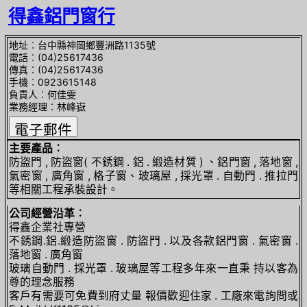
得鑫鋁門窗行
地址︰台中縣神岡鄉豐洲路1135號
電話︰(04)25617436
傳真︰(04)25617436
手機︰0923615148
負責人︰何佳雯
業務經理︰林峰嶽
主要產品︰
防盜門 , 防盜窗( 不銹鋼 . 鋁 . 緞造材質 ) 、鋁門窗 , 落地窗 ,
氣密窗 , 廣角窗 , 格子窗、玻璃屋 , 採光罩 . 自動門 . 推拉門
等相關工程承裝設計。
公司經營沿革︰
得鑫企業社專營
不銹鋼.鋁.緞造防盜窗 . 防盜門 . 以及各款鋁門窗 . 氣密窗 .
落地窗 . 廣角窗
玻璃自動門 . 採光罩 . 玻璃屋等工程多年來一直秉 持以客為
尊的理念服務
客戶有需要可免費到府丈量 報價歡迎住家 . 工廠來電詢問或