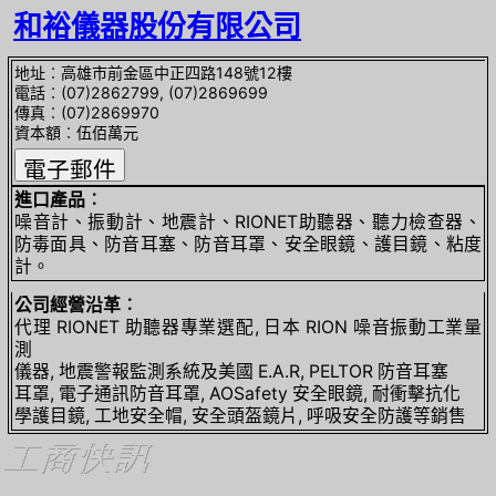
和裕儀器股份有限公司
地址︰高雄市前金區中正四路148號12樓
電話︰(07)2862799, (07)2869699
傳真︰(07)2869970
資本額︰伍佰萬元
進口產品︰
噪音計、振動計、地震計、RIONET助聽器、聽力檢查器、
防毒面具、防音耳塞、防音耳罩、安全眼鏡、護目鏡、粘度
計。
公司經營沿革︰
代理 RIONET 助聽器專業選配, 日本 RION 噪音振動工業量
測
儀器, 地震警報監測系統及美國 E.A.R, PELTOR 防音耳塞
耳罩, 電子通訊防音耳罩, AOSafety 安全眼鏡, 耐衝擊抗化
學護目鏡, 工地安全帽, 安全頭盔鏡片, 呼吸安全防護等銷售