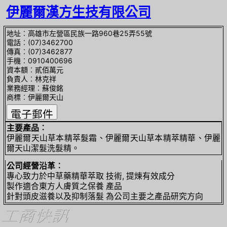
伊麗爾漢方生技有限公司
地址︰高雄市左營區民族一路960巷25弄55號
電話︰(07)3462700
傳真︰(07)3462877
手機︰0910400696
資本額︰貳佰萬元
負責人︰林克祥
業務經理︰蘇俊銘
商標︰伊麗爾天山
主要產品︰
伊麗爾天山草本精萃髮霜、伊麗爾天山草本精萃精華、伊麗
爾天山潔髮洗髮精。
公司經營沿革︰
專心致力於中草藥精華萃取 技術, 提煉有效成分
製作適合東方人膚質之保養 產品
針對頭皮滋養以及抑制落髮 為公司主要之產品研究方向