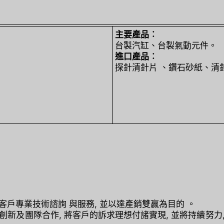
主要產品︰
台製汽缸、台製氣動元件。
進口產品︰
探針清針片 、鑽石砂紙、清
客戶專業技術諮詢 與服務, 並以達產銷雙贏為目的 。
創新及團隊合作, 將客戶的訴求理想付諸實現, 並將持續努力