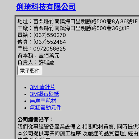
俐琦科技有限公司
地址︰苗栗縣竹南鎮海口里明勝路500巷8弄36號1F
工廠︰苗栗縣竹南鎮海口里明勝路500巷36號1F
電話︰(037)550270
傳真︰(037)552484
手機︰0972056625
資本額︰壹佰萬元
負責人︰許瑞慶
3M 清針片
3M鑽石砂紙
無塵室耗材
氣缸氣動元件
公司經營沿革︰
我們從事經營各產業設備之 相關耗材買賣, 同時提供
本公司提供專業的施工程序 及嚴謹的品質管理, 經由